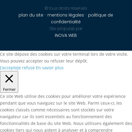
© tous droits réservés
plan du site
-
mentions légales
-
politique de
confidentialité
Site propulsé par
INOVA WEB
Ce site dépose des cookies sur votre terminal lors de votre visite.
Vous pouvez accepter ou refuser leur dépôt.
J'accepte
Je refuse
En savoir plus
Fermer
Ce site Web utilise des cookies pour améliorer votre expérience
pendant que vous naviguez sur le site Web. Parmi ceux-ci, les
cookies classés comme nécessaires sont stockés sur votre
navigateur car ils sont essentiels au fonctionnement des
fonctionnalités de base du site Web. Nous utilisons également des
cookies tiers qui nous aident à analyser et à comprendre