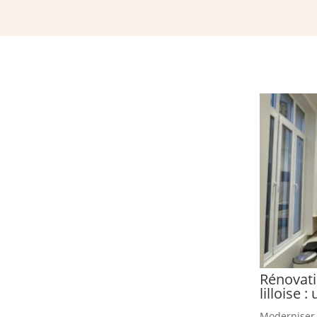
Rénovat
lilloise 
Moderniser v