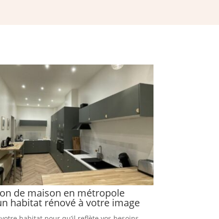
ion de maison en métropole
: un habitat rénové à votre image
otre habitat pour qu’il reflète vos besoins