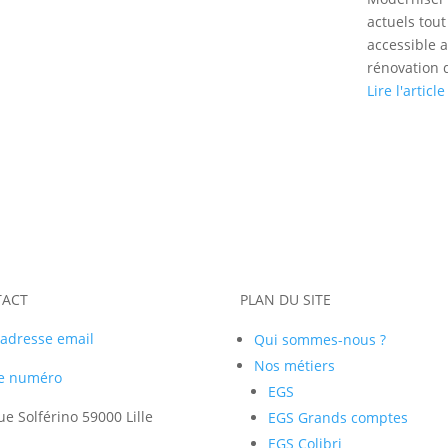
actuels tou
accessible 
rénovation 
Lire l'article
TACT
PLAN DU SITE
l'adresse email
Qui sommes-nous ?
Nos métiers
le numéro
EGS
ue Solférino 59000 Lille
EGS Grands comptes
EGS Colibri