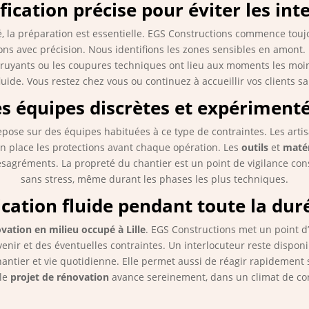
fication précise pour éviter les int
é, la préparation est essentielle. EGS Constructions commence tou
ons avec précision. Nous identifions les zones sensibles en amont. 
bruyants ou les coupures techniques ont lieu aux moments les moin
luide. Vous restez chez vous ou continuez à accueillir vos clients s
s équipes discrètes et expériment
ose sur des équipes habituées à ce type de contraintes. Les artisa
en place les protections avant chaque opération. Les
outils
et
maté
ésagréments. La propreté du chantier est un point de vigilance cons
sans stress, même durant les phases les plus techniques.
tion fluide pendant toute la dur
vation en milieu occupé à Lille
. EGS Constructions met un point d
enir et des éventuelles contraintes. Un interlocuteur reste dispon
chantier et vie quotidienne. Elle permet aussi de réagir rapidement 
 le
projet de rénovation
avance sereinement, dans un climat de conf